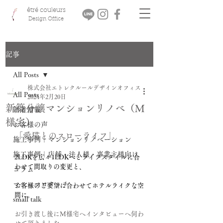
êtré couleurs
Design Office
記事
All Posts
株式会社エトレクルールデザインオフィス
All Posts
2024年2月20日
新築分譲マンションリノベ（M
新着情報
様宅）
お客様の声
「愛猫とのスローライフ」
施工事例｜マンションリノベーション
施工事例｜店舗・法人様・事業主様向け
2LDKを広々1LDKへとライフスタイルに合
わせて間取りの変更と、
コラム
マシュマロタッチ
お客様のご要望に合わせてホテルライクな空
間に。
small talk
お引き渡し後にM様宅へインタビューへ伺わ