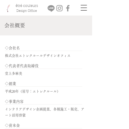
êtré couleurs
Design Office
会社概要
◇会社名
株式会社エトレクルールデザインオフィス
◇代表者代表取締役
堂上多麻美
◇創業
平成20年（屋号：エトレクルール）
◇事業内容
インテリアデザイン企画提案、各種施工・販売、ア
ート活用啓蒙
◇資本金