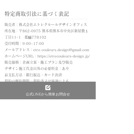
特定商取引法に基づく表記
販売者：株式会社エトレクルールデザインオフィス
所在地：〒862-0975 熊本県熊本市中央区新屋敷１
丁目11−1
濫觴77B102
受付時間：9:00~17:00
メールアドレス：
etre.couleurs.design@gmail.com
ホームページURL：
https://etrecouleurs-design.jp/
販売価格：企画立案・施工プラン及び販売
デザイン施工代金以外の必要料金：あり
お支払方法：銀行振込・カード決済
契約の解約期限：契約書又は協議による
解約金：クーリングオフは無し、それ以外については
公式LINEから簡単お問合せ
契約書等規定による