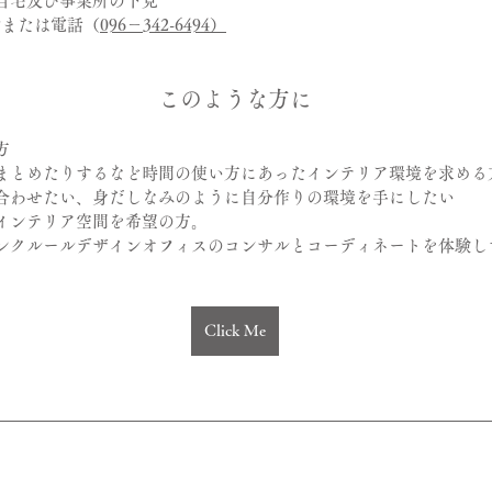
自宅及び事業所の下見
Pまたは電話（
096－342-6494）
このような方に
方
まとめたりするなど時間の使い方にあったインテリア環境を求める
合わせたい、身だしなみのように自分作りの環境を手にしたい
インテリア空間を希望の方。
レクルールデザインオフィスのコンサルとコーディネートを体験し
Click Me