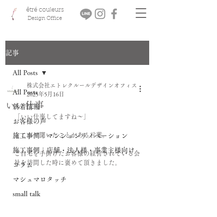
êtré couleurs
Design Office
記事
All Posts
株式会社エトレクルールデザインオフィス
All Posts
2025年5月16日
いい仕事
新着情報
「いい仕事してますね～」
お客様の声
どこかで聞いたことがある言葉。
施工事例｜マンションリノベーション
施工事例｜店舗・法人様・事業主様向け
ご自宅を手掛けたお客様の経営されている会
社を訪問した時に褒めて頂きました。
コラム
マシュマロタッチ
small talk