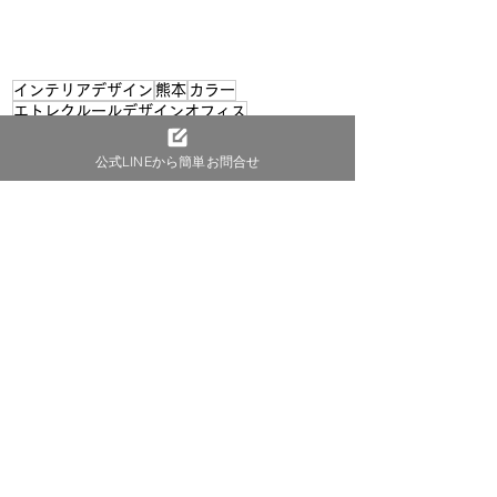
インテリアデザイン
熊本
カラー
エトレクルールデザインオフィス
インテリア、リノベーション、リフォーム、戦略、カラー
違和感
コンセプト
ライフスタイル
公式LINEから簡単お問合せ
インテリア設計
九州
設計変更
アパートインテリアカラー
エグゼクティブ
インテリア事業
創客、送客
デザインニーズ
事業目的、建築目的
事業提案
事業支援
新着情報
お客様の声
コラム
すべて表示
最新記事