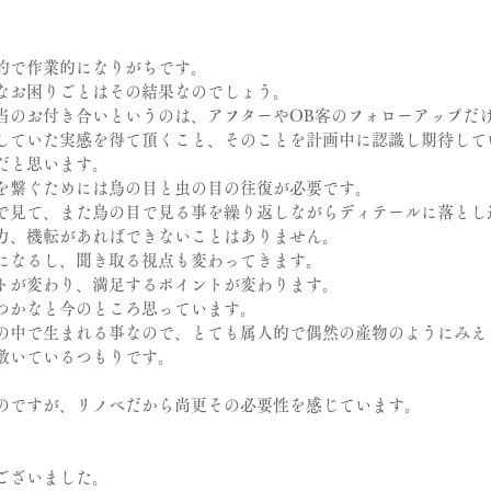
的で作業的になりがちです。
なお困りごとはその結果なのでしょう。
当のお付き合いというのは、アフターやOB客のフォローアップだ
していた実感を得て頂くこと、そのことを計画中に認識し期待して
だと思います。
を繋ぐためには鳥の目と虫の目の往復が必要です。
で見て、また鳥の目で見る事を繰り返しながらディテールに落とし
力、機転があればできないことはありません。
になるし、聞き取る視点も変わってきます。
トが変わり、満足するポイントが変わります。
つかなと今のところ思っています。
の中で生まれる事なので、とても属人的で偶然の産物のようにみえ
敷いているつもりです。
のですが、リノベだから尚更その必要性を感じています。
ございました。