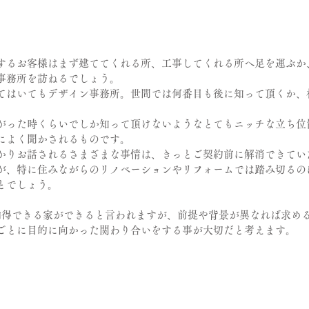
するお客様はまず建ててくれる所、工事してくれる所へ足を運ぶか
事務所を訪ねるでしょう。
てはいてもデザイン事務所。世間では何番目も後に知って頂くか、
がった時くらいでしか知って頂けないようなとてもニッチな立ち位
によく聞かされるものです。
かりお話されるさまざまな事情は、きっとご契約前に解消できてい
が、特に住みながらのリノベーションやリフォームでは踏み切るの
とでしょう。
納得できる家ができると言われますが、前提や背景が異なれば求め
ごとに目的に向かった関わり合いをする事が大切だと考えます。