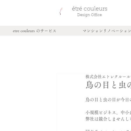
êtré couleurs
新築・中
Design Office
店舗・事
etre couleurs のサービス
マンションリノベーショ
株式会社エトレクルール
鳥の目と虫
鳥の目と虫の目が今日のsm
小規模ビジネス、中小
弊社は競合しませんし