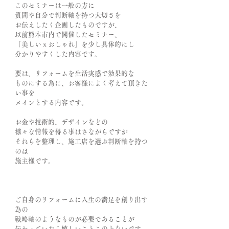
このセミナーは一般の方に
質問や自分で判断軸を持つ大切さを
お伝えしたく企画したものですが、
以前熊本市内で開催したセミナー、
「美しいｘおしゃれ」を少し具体的にし
分かりやすくした内容です。
要は、リフォームを生活実感で効果的な
ものにする為に、お客様によく考えて頂きた
い事を
メインとする内容です。
お金や技術的、デザインなどの
様々な情報を得る事はさながらですが
それらを整理し、施工店を選ぶ判断軸を持つ
のは
施主様です。
ご自身のリフォームに人生の満足を創り出す
為の
戦略軸のようなものが必要であることが
伝わっていたら嬉しいことこの上ないです。