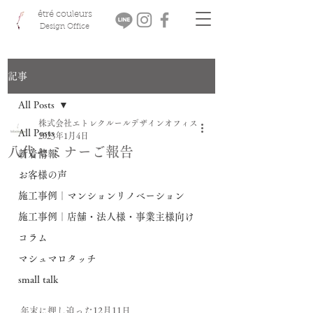
êtré couleurs
Design Office
記事
All Posts
株式会社エトレクルールデザインオフィス
All Posts
2023年1月4日
八代セミナーご報告
新着情報
お客様の声
施工事例｜マンションリノベーション
施工事例｜店舗・法人様・事業主様向け
コラム
マシュマロタッチ
small talk
年末に押し迫った12月11日、