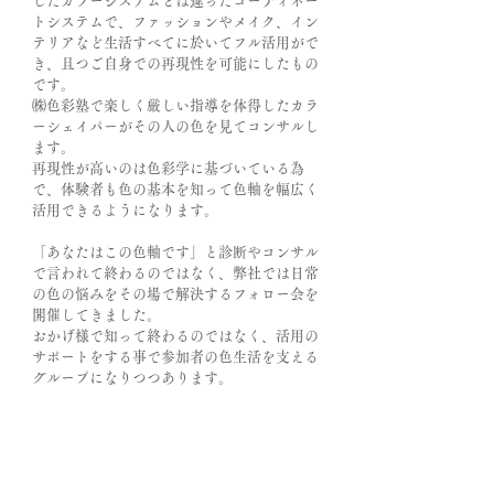
したカラーシステムとは違ったコーディネー
トシステムで、ファッションやメイク、イン
テリアなど生活すべてに於いてフル活用がで
き、且つご自身での再現性を可能にしたもの
です。
㈱色彩塾で楽しく厳しい指導を体得したカラ
ーシェイパーがその人の色を見てコンサルし
ます。
再現性が高いのは色彩学に基づいている為
で、体験者も色の基本を知って色軸を幅広く
活用できるようになります。
「あなたはこの色軸です」と診断やコンサル
で言われて終わるのではなく、弊社では日常
の色の悩みをその場で解決するフォロー会を
開催してきました。
おかげ様で知って終わるのではなく、活用の
サポートをする事で参加者の色生活を支える
グループになりつつあります。