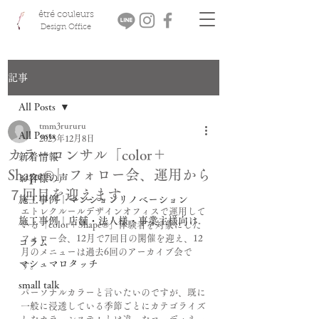
êtré couleurs
Design Office
記事
All Posts
tmm3rururu
All Posts
2025年12月8日
カラーコンサル「color＋
新着情報
Shape®」フォロー会、運用から
お客様の声
７回目を迎えます
施工事例｜マンションリノベーション
エトレクルールデザインオフィスで運用して
施工事例｜店舗・法人様・事業主様向け
いる「color＋Shape®」体験者を対象にした
フォロー会、12月で7回目の開催を迎え、12
コラム
月のメニューは過去6回のアーカイブ会で
マシュマロタッチ
す。
small talk
パーソナルカラーと言いたいのですが、既に
一般に浸透している季節ごとにカテゴライズ