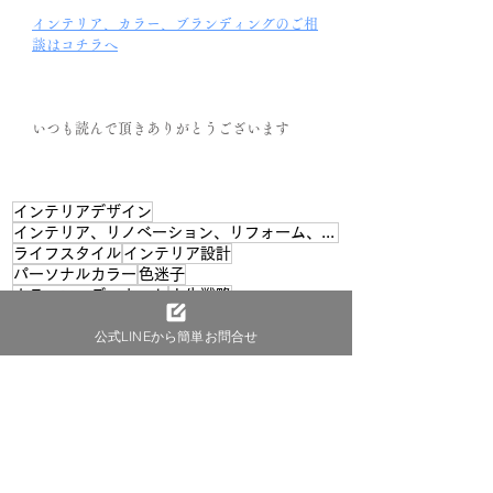
インテリア、カラー、ブランディングのご相
談はコチラへ
いつも読んで頂きありがとうございます
インテリアデザイン
インテリア、リノベーション、リフォーム、戦略、カラー
ライフスタイル
インテリア設計
パーソナルカラー
色迷子
カラーコーディネート
人生戦略
生活クオリティ
理想のインテリア
公式LINEから簡単お問合せ
色との繋がり
垢抜け
店舗デザイン
無彩色インテリア
彩り、カラー、充実
ネイルサロン
パフォーマンス
カラーリノベーション
女性経営者
カラーコンサル
外出したい
自信をつける
ビジネスファッション
第一印象
自分の姿
インテリアカラー
出張カラーコンサル
ファッション、メイク
メイクカラー