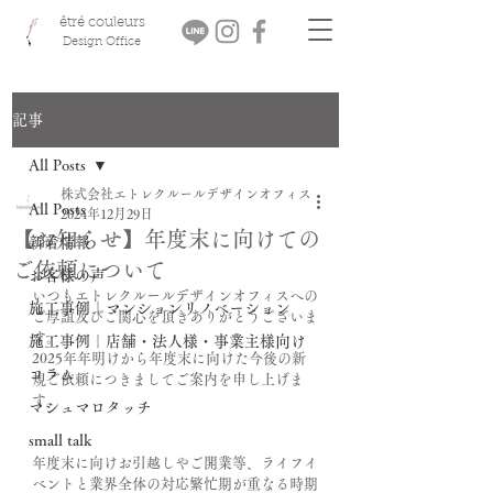
êtré couleurs
Design Office
記事
All Posts
株式会社エトレクルールデザインオフィス
All Posts
2024年12月29日
【お知らせ】年度末に向けての
新着情報
ご依頼について
お客様の声
いつもエトレクルールデザインオフィスへの
施工事例｜マンションリノベーション
ご厚誼及びご関心を頂きありがとうございま
す。
施工事例｜店舗・法人様・事業主様向け
2025年年明けから年度末に向けた今後の新
コラム
規ご依頼につきましてご案内を申し上げま
す。
マシュマロタッチ
small talk
年度末に向けお引越しやご開業等、ライフイ
ベントと業界全体の対応繁忙期が重なる時期