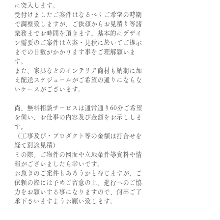
に突入します。
受付けましたご案件はなるべくご希望の時期
で調整致しますが、ご依頼からお見積り等諸
業務までお時間を頂きます。基本的にデザイ
ン需要のご案件は立案・見積に於いてご提示
までの日数がかかります事をご理解願いま
す。
また、家具などのインテリア商材も納期に加
え配送スケジュールがご希望の通りにならな
いケースがございます。
尚、無料相談サービスは通常通り60分ご希望
を伺い、お仕事の内容及び金額をお示ししま
す。
（工事及び・プロダクト等の金額は打合せを
経て別途見積）
その際、ご物件の図面や立地条件等資料や情
報がございましたら幸いです。
お急ぎのご案件もあろうかと存じますが、ご
依頼の際には予めご留意の上、進行へのご協
力をお願いする事になりますので、何卒ご了
承下さいますようお願い致します。