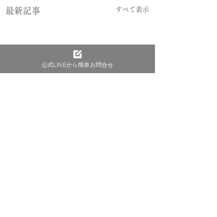
すべて表示
最新記事
公式LINEから簡単お問合せ
コメント
【パーソナルカラー基
誰と生きるか？誰